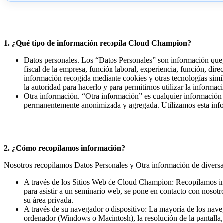
1. ¿Qué tipo de información recopila Cloud Champion?
Datos personales. Los “Datos Personales” son información que, d
fiscal de la empresa, función laboral, experiencia, función, dire
información recogida mediante cookies y otras tecnologías simi
la autoridad para hacerlo y para permitirnos utilizar la informac
Otra información. “Otra información” es cualquier información 
permanentemente anonimizada y agregada. Utilizamos esta inform
2. ¿Cómo recopilamos información?
Nosotros recopilamos Datos Personales y Otra información de diversas
A través de los Sitios Web de Cloud Champion: Recopilamos inf
para asistir a un seminario web, se pone en contacto con nosotro
su área privada.
A través de su navegador o dispositivo: La mayoría de los nave
ordenador (Windows o Macintosh), la resolución de la pantalla, e