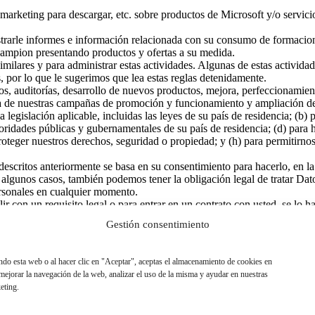
arketing para descargar, etc. sobre productos de Microsoft y/o servici
mostrarle informes e información relacionada con su consumo de formaci
hampion presentando productos y ofertas a su medida.
imilares y para administrar estas actividades. Algunas de estas activida
por lo que le sugerimos que lea estas reglas detenidamente.
atos, auditorías, desarrollo de nuevos productos, mejora, perfeccionami
cia de nuestras campañas de promoción y funcionamiento y ampliación de
egislación aplicable, incluidas las leyes de su país de residencia; (b) p
toridades públicas y gubernamentales de su país de residencia; (d) para 
proteger nuestros derechos, seguridad o propiedad; y (h) para permitirn
 descritos anteriormente se basa en su consentimiento para hacerlo, en l
n algunos casos, también podemos tener la obligación legal de tratar Dat
ersonales en cualquier momento.
r con un requisito legal o para entrar en un contrato con usted, se lo 
sibles consecuencias si no proporciona sus Datos Personales).
Gestión consentimiento
ando esta web o al hacer clic en "Aceptar", aceptas el almacenamiento de cookies en
 mejorar la navegación de la web, analizar el uso de la misma y ayudar en nuestras
eting.