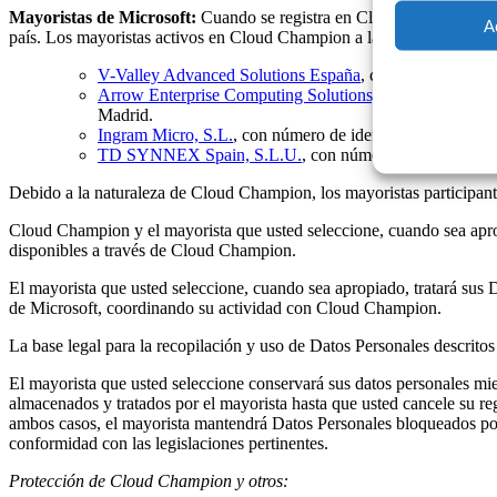
Mayoristas de Microsoft:
Cuando se registra en Cloud Champion, pod
A
país. Los mayoristas activos en Cloud Champion a la fecha de la última
V-Valley Advanced Solutions España
, con número de ide
Arrow Enterprise Computing Solutions, S.A.
, con núme
Madrid.
Ingram Micro, S.L.
, con número de identificación fisca
TD SYNNEX Spain, S.L.U.
, con número de identificac
Debido a la naturaleza de Cloud Champion, los mayoristas participantes
Cloud Champion y el mayorista que usted seleccione, cuando sea aprop
disponibles a través de Cloud Champion.
El mayorista que usted seleccione, cuando sea apropiado, tratará sus
de Microsoft, coordinando su actividad con Cloud Champion.
La base legal para la recopilación y uso de Datos Personales descritos
El mayorista que usted seleccione conservará sus datos personales m
almacenados y tratados por el mayorista hasta que usted cancele su r
ambos casos, el mayorista mantendrá Datos Personales bloqueados por
conformidad con las legislaciones pertinentes.
Protección de Cloud Champion y otros: