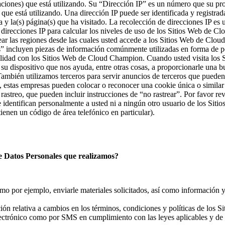
aciones) que está utilizando. Su “Dirección IP” es un número que su prov
que está utilizando. Una dirección IP puede ser identificada y registrad
 y la(s) página(s) que ha visitado. La recolección de direcciones IP es
 direcciones IP para calcular los niveles de uso de los Sitios Web de 
ar las regiones desde las cuales usted accede a los Sitios Web de Clo
s” incluyen piezas de información comúnmente utilizadas en forma de p
acilidad con los Sitios Web de Cloud Champion. Cuando usted visita lo
 su dispositivo que nos ayuda, entre otras cosas, a proporcionarle una
También utilizamos terceros para servir anuncios de terceros que pueden
o, estas empresas pueden colocar o reconocer una cookie única o simil
streo, que pueden incluir instrucciones de “no rastrear”. Por favor re
identifican personalmente a usted ni a ningún otro usuario de los Si
tienen un código de área telefónico en particular).
 de Datos Personales que realizamos?
omo por ejemplo, enviarle materiales solicitados, así como información y
ción relativa a cambios en los términos, condiciones y políticas de los
lectrónico como por SMS en cumplimiento con las leyes aplicables y de