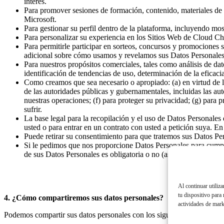
interés.
Para promover sesiones de formación, contenido, materiales de m
Microsoft.
Para gestionar su perfil dentro de la plataforma, incluyendo 
Para personalizar su experiencia en los Sitios Web de Cloud C
Para permitirle participar en sorteos, concursos y promociones s
adicional sobre cómo usamos y revelamos sus Datos Personales, 
Para nuestros propósitos comerciales, tales como análisis de d
identificación de tendencias de uso, determinación de la efica
Como creamos que sea necesario o apropiado: (a) en virtud de la l
de las autoridades públicas y gubernamentales, incluidas las au
nuestras operaciones; (f) para proteger su privacidad; (g) para 
sufrir.
La base legal para la recopilación y el uso de Datos Personales
usted o para entrar en un contrato con usted a petición suya. E
Puede retirar su consentimiento para que tratemos sus Datos P
Si le pedimos que nos proporcione Datos Personales para cumpli
de sus Datos Personales es obligatoria o no (así como de las po
Al continuar utiliz
tu dispositivo para
4. ¿Cómo compartiremos sus datos personales?
actividades de mark
Podemos compartir sus datos personales con los siguientes terceros: