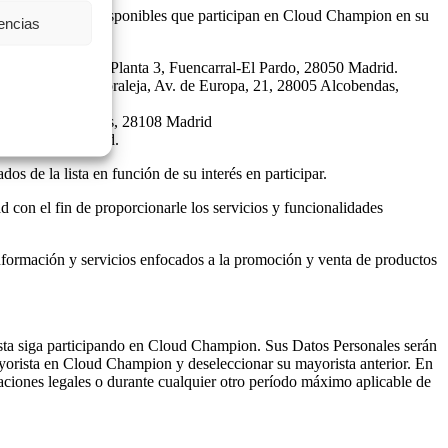
ta de mayoristas disponibles que participan en Cloud Champion en su
rencias
s, 6, Edificio A. Planta 3, Fuencarral-El Pardo, 28050 Madrid.
Empresarial La Moraleja, Av. de Europa, 21, 28005 Alcobendas,
PLT B 1, Alcobendas, 28108 Madrid
Alcobendas, Madrid.
s de la lista en función de su interés en participar.
con el fin de proporcionarle los servicios y funcionalidades
nformación y servicios enfocados a la promoción y venta de productos
sta siga participando en Cloud Champion. Sus Datos Personales serán
ayorista en Cloud Champion y deseleccionar su mayorista anterior. En
ciones legales o durante cualquier otro período máximo aplicable de