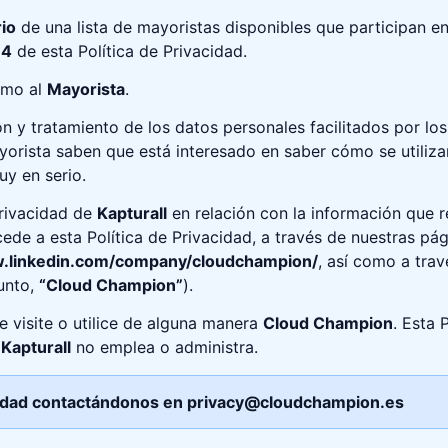
rio
de una lista de mayoristas disponibles que participan e
 4
de esta Política de Privacidad.
mo al
Mayorista
.
ón y tratamiento de los datos personales facilitados por los 
Mayorista saben que está interesado en saber cómo se utili
y en serio.
privacidad de
Kapturall
en relación con la información que 
e a esta Política de Privacidad, a través de nuestras pág
w.linkedin.com/company/cloudchampion/
, así como a tra
junto,
“Cloud Champion”
).
e visite o utilice de alguna manera
Cloud Champion
. Esta 
e
Kapturall
no emplea o administra.
vacidad contactándonos en privacy@cloudchampion.es