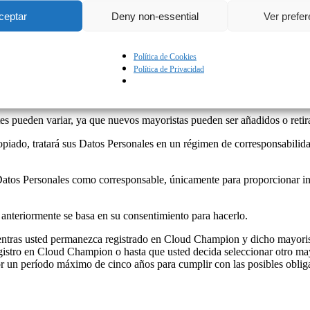
rá seleccionar el mayorista de Microsoft de su preferencia de una lis
ceptar
Deny non-essential
Ver prefe
 actualización de esta Política de Privacidad son:
ntificación fiscal (NIF) A78098308 y dirección en C/ de Quintanadueña
Política de Cookies
ro de identificación fiscal (NIF) A14113500 y dirección en C/ Parque 
Política de Privacidad
l (NIF) B78076395 y dirección en C/ de Cantabria (ed Amura), 2 – 3 
ión fiscal (NIF) B58728585 y dirección en Av. de la Vega, 15, 28108 
 pueden variar, ya que nuevos mayoristas pueden ser añadidos o retirado
iado, tratará sus Datos Personales en un régimen de corresponsabilidad 
 Datos Personales como corresponsable, únicamente para proporcionar i
 anteriormente se basa en su consentimiento para hacerlo.
ientras usted permanezca registrado en Cloud Champion y dicho mayori
egistro en Cloud Champion o hasta que usted decida seleccionar otro m
 un período máximo de cinco años para cumplir con las posibles obliga